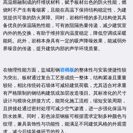
高温熔融制成的纤维状材料，赋予板材出色的防火性能，燃
烧时不产生有毒烟雾，且能在高温下保持结构稳定性，为建
筑提供可靠的防火屏障。同时，岩棉纤维的多孔结构使其具
备优良的保温隔热性能，可有效阻隔热量传递，减少建筑室
内外的热交换，有助于维持室内温度稳定，降低空调或采暖
能耗。此外，岩棉本身具有一定的吸声降噪效果，能减弱外
界噪音的传递，提升建筑内部的声学环境质量。
在物理性能方面，盐城彩钢
岩棉板
的整体性与安装便捷性较
为突出。板材通过复合工艺形成统一整体，结构紧凑且重量
较轻，相比传统砖石墙体可减轻建筑荷载，尤其适合对承重
有严格限制的钢结构建筑或加层改造项目。其标准化的尺寸
设计与模块化拼接方式，能简化施工流程，缩短安装周期，
且拼接处通过密封处理可减少空气渗透，进一步强化保温与
防水效果。同时，彩色涂层钢板可根据需求定制多种颜色与
纹理，兼具装饰性与功能性，能满足不同建筑风格的外观需
求，减少后续装修环节的投入。