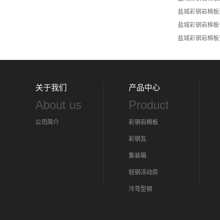
盐城彩钢岩棉板
盐城彩钢岩棉板
盐城彩钢岩棉板
关于我们
产品中心
About us
Product
公司简介
彩钢岩棉板
彩钢瓦
集装箱
轻钢活动房
冷弯型钢