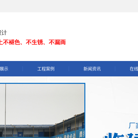
展示
工程案例
新闻资讯
在
岩棉板
客户案例
公司新闻
钢瓦
行业新闻
装箱
常见问答
活动房
型钢