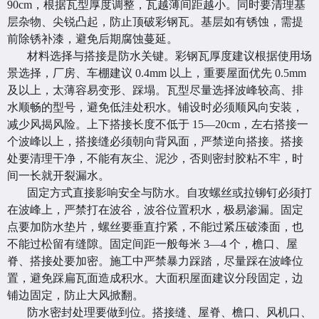
90cm，根据瓦型厚度调整，瓦越薄间距越小。同时要清理基
层杂物、尖锐凸起，防止顶破彩钢瓦。基层如有锈蚀，需提
前除锈补漆，避免后期腐蚀蔓延。
材料选择与搭接是防水关键。彩钢瓦厚度建议根据使用场
景选择，厂房、车棚建议 0.4mm 以上，重要屋面优先 0.5mm
及以上，太薄容易变形、踩塌。瓦型尽量选择波峰较高、排
水顺畅的型号，避免低洼处积水。铺设时必须顺风向安装，
减少风揭风险。上下搭接长度不低于 15—20cm，左右搭接一
个波峰以上，搭接缝必须朝向背风面，严禁逆向搭接。搭接
处要清理干净，不能有灰尘、泥沙，否则密封胶粘不牢，时
间一长就开裂漏水。
固定方式直接影响安全与防水。自攻螺丝或拉铆钉必须打
在波峰上，严禁打在波谷，波谷位置积水，极易渗漏。固定
点要加防水垫片，螺丝要垂直拧紧，不能过紧压破漆面，也
不能过松留有缝隙。固定间距一般每米 3—4 个，檐口、屋
脊、搭接处要加密。施工中严禁暴力踩踏，尽量踩在波峰位
置，避免踩扁瓦面造成积水。大面积屋面建议分段固定，边
铺边固定，防止大风掀翻。
防水密封处理要做到位。搭接缝、屋脊、檐口、风机口、