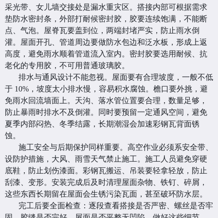
采光带、女儿墙交接处是漏水重灾区。搭接内部可根据需求
垫防水密封条，外部打耐候密封胶，胶要连续饱满，不能断
点、气泡。屋脊瓦要盖到位，两端封堵严实，防止雨水倒
灌。屋面开孔、管道周边要做防水包边和泛水板，形成上返
高度，避免雨水顺着管道流入室内。密封胶要选用耐候、抗
老化的专用胶，不可用普通玻璃胶。
排水与通风设计不能忽视。屋面要有合理坡度，一般不低
于 10%，坡度太小排水慢，容易积水腐蚀。檐口要外挑，避
免雨水回流墙面上。天沟、落水管位置要合理，数量足够，
防止暴雨时排水不及倒灌。同时要预留一定通风空间，避免
夏季内部闷热、冬季结露，长期潮湿会加速彩钢瓦背面锈
蚀。
施工安全与后期保护同样重要。高空作业必须系安全带、
设防护措施，大风、雨雪天气禁止施工。施工人员避免穿硬
底鞋，防止划伤漆面。彩钢瓦搬运、吊装要轻拿轻放，防止
刮漆、变形。安装完成后及时清理屋面杂物、铁钉、碎屑，
这些东西长期留在屋面会生锈污染瓦面，甚至破环防水层。
完工后要全面检查：逐段查看搭接是否严密、螺丝是否牢
固、胶缝是否完好、屋面是否平整无凹陷。做好这些细节，